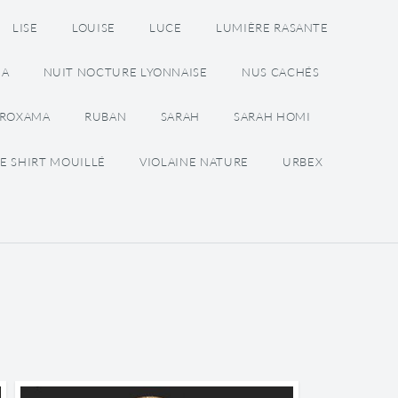
LISE
LOUISE
LUCE
LUMIÈRE RASANTE
NA
NUIT NOCTURE LYONNAISE
NUS CACHÉS
ROXAMA
RUBAN
SARAH
SARAH HOMI
E SHIRT MOUILLÉ
VIOLAINE NATURE
URBEX