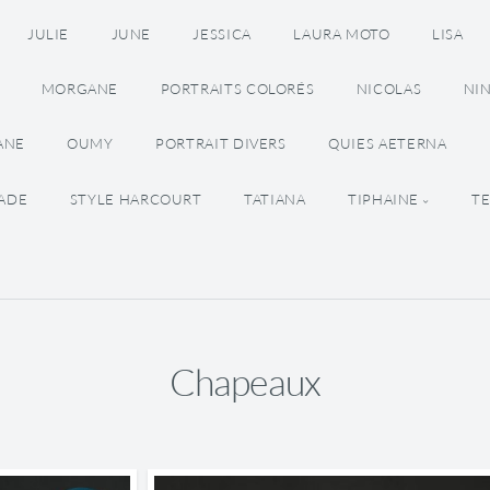
JULIE
JUNE
JESSICA
LAURA MOTO
LISA
MORGANE
PORTRAITS COLORÉS
NICOLAS
NI
ANE
OUMY
PORTRAIT DIVERS
QUIES AETERNA
BADE
STYLE HARCOURT
TATIANA
TIPHAINE
TE
Chapeaux