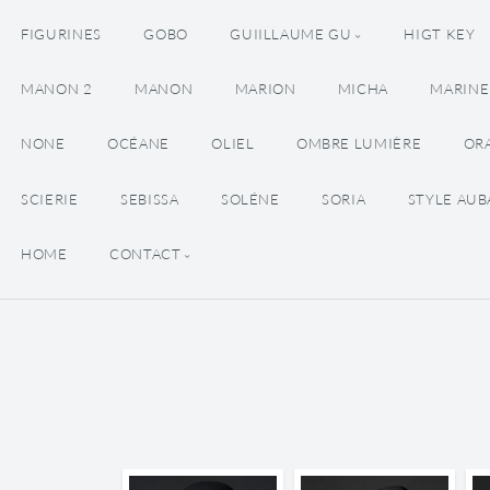
FIGURINES
GOBO
GUIILLAUME GU
HIGT KEY
MANON 2
MANON
MARION
MICHA
MARINE
NONE
OCÉANE
OLIEL
OMBRE LUMIÈRE
OR
SCIERIE
SEBISSA
SOLÉNE
SORIA
STYLE AU
HOME
CONTACT